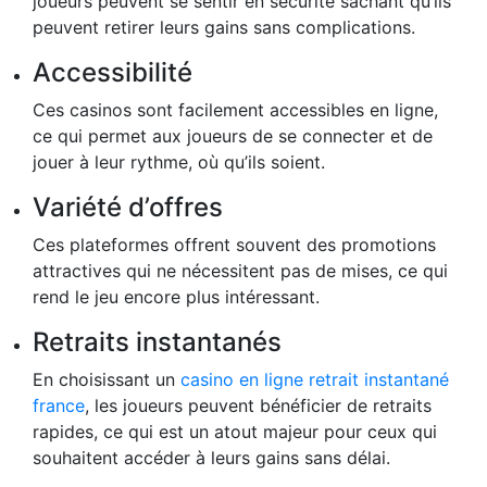
joueurs peuvent se sentir en sécurité sachant qu’ils
peuvent retirer leurs gains sans complications.
Accessibilité
Ces casinos sont facilement accessibles en ligne,
ce qui permet aux joueurs de se connecter et de
jouer à leur rythme, où qu’ils soient.
Variété d’offres
Ces plateformes offrent souvent des promotions
attractives qui ne nécessitent pas de mises, ce qui
rend le jeu encore plus intéressant.
Retraits instantanés
En choisissant un
casino en ligne retrait instantané
france
, les joueurs peuvent bénéficier de retraits
rapides, ce qui est un atout majeur pour ceux qui
souhaitent accéder à leurs gains sans délai.