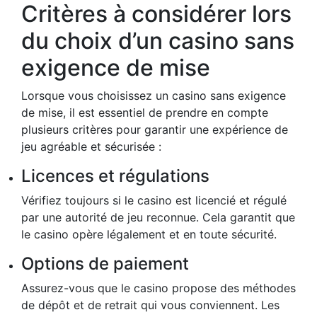
Critères à considérer lors
du choix d’un casino sans
exigence de mise
Lorsque vous choisissez un casino sans exigence
de mise, il est essentiel de prendre en compte
plusieurs critères pour garantir une expérience de
jeu agréable et sécurisée :
Licences et régulations
Vérifiez toujours si le casino est licencié et régulé
par une autorité de jeu reconnue. Cela garantit que
le casino opère légalement et en toute sécurité.
Options de paiement
Assurez-vous que le casino propose des méthodes
de dépôt et de retrait qui vous conviennent. Les