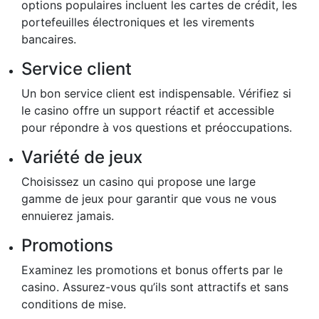
options populaires incluent les cartes de crédit, les
portefeuilles électroniques et les virements
bancaires.
Service client
Un bon service client est indispensable. Vérifiez si
le casino offre un support réactif et accessible
pour répondre à vos questions et préoccupations.
Variété de jeux
Choisissez un casino qui propose une large
gamme de jeux pour garantir que vous ne vous
ennuierez jamais.
Promotions
Examinez les promotions et bonus offerts par le
casino. Assurez-vous qu’ils sont attractifs et sans
conditions de mise.