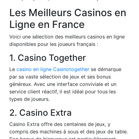
Les Meilleurs Casinos en
Ligne en France
Voici une sélection des meilleurs casinos en ligne
disponibles pour les joueurs français :
1. Casino Together
Le
casino en ligne Casinotogether
se démarque
par sa vaste sélection de jeux et ses bonus
généreux. Avec une interface conviviale et un
service client réactif, il est idéal pour tous les
types de joueurs.
2. Casino Extra
Casino Extra offre des centaines de jeux, y
compris des machines à sous et des jeux de table.