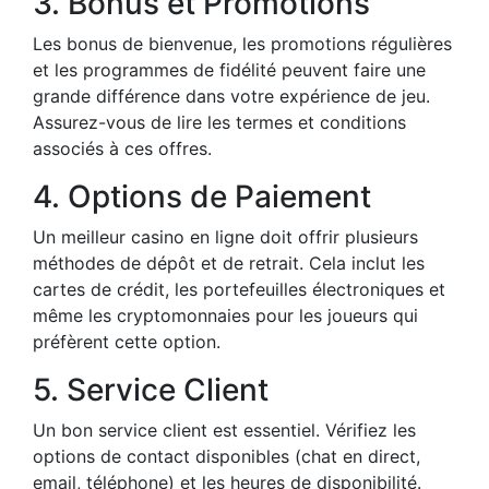
3. Bonus et Promotions
Les bonus de bienvenue, les promotions régulières
et les programmes de fidélité peuvent faire une
grande différence dans votre expérience de jeu.
Assurez-vous de lire les termes et conditions
associés à ces offres.
4. Options de Paiement
Un meilleur casino en ligne doit offrir plusieurs
méthodes de dépôt et de retrait. Cela inclut les
cartes de crédit, les portefeuilles électroniques et
même les cryptomonnaies pour les joueurs qui
préfèrent cette option.
5. Service Client
Un bon service client est essentiel. Vérifiez les
options de contact disponibles (chat en direct,
email, téléphone) et les heures de disponibilité.