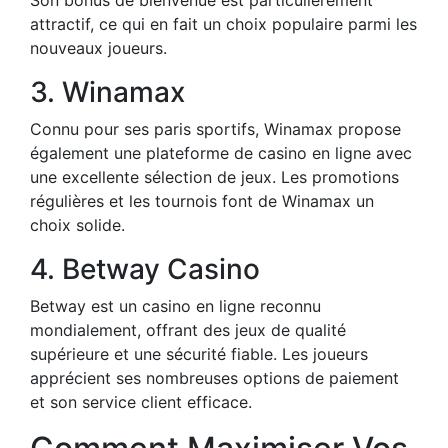
Son bonus de bienvenue est particulièrement
attractif, ce qui en fait un choix populaire parmi les
nouveaux joueurs.
3. Winamax
Connu pour ses paris sportifs, Winamax propose
également une plateforme de casino en ligne avec
une excellente sélection de jeux. Les promotions
régulières et les tournois font de Winamax un
choix solide.
4. Betway Casino
Betway est un casino en ligne reconnu
mondialement, offrant des jeux de qualité
supérieure et une sécurité fiable. Les joueurs
apprécient ses nombreuses options de paiement
et son service client efficace.