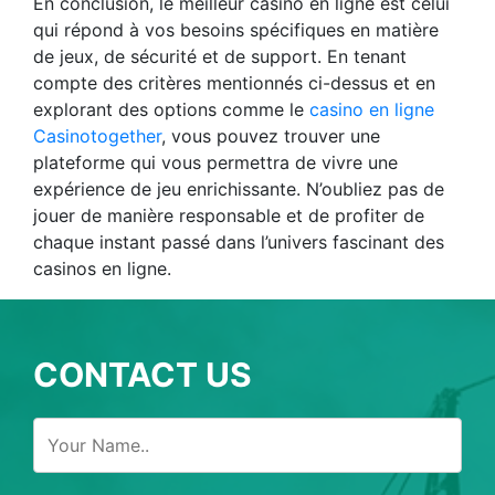
En conclusion, le meilleur casino en ligne est celui
qui répond à vos besoins spécifiques en matière
de jeux, de sécurité et de support. En tenant
compte des critères mentionnés ci-dessus et en
explorant des options comme le
casino en ligne
Casinotogether
, vous pouvez trouver une
plateforme qui vous permettra de vivre une
expérience de jeu enrichissante. N’oubliez pas de
jouer de manière responsable et de profiter de
chaque instant passé dans l’univers fascinant des
casinos en ligne.
CONTACT US